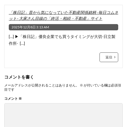
「株日記」昔から気になっていた不動産関係銘柄 ‐毎日コムネ
ット- 大家さん目線の「終活・相続・不動産」サイト
2025年12月8日 3:13 AM
[…] ▶「株日記」優良企業でも買うタイミングが大切-日立製
作所- […]
返信
コメントを書く
メールアドレスが公開されることはありません。
※
が付いている欄は必須項
目です
コメント
※