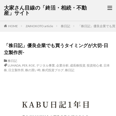
大家さん目線の「終活・相続・不動
産」サイト
HOME
ZAINOKOTO article
株日記
「株日記」優良企業でも買
「株日記」優良企業でも買うタイミングが大切-日
立製作所-
株日記
LUMADA
,
PER
,
ROE
,
デジタル事業
,
企業分析
,
成長株投資
,
投資初心者
,
日本
株
,
日立製作所
,
株の買い時
,
株式投資ブログ
,
株日記