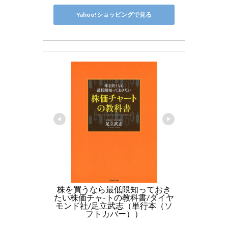
Yahoo!ショッピングで見る
株を買うなら最低限知っておき
たい株価チャ-トの教科書/ダイヤ
モンド社/足立武志（単行本（ソ
フトカバー））