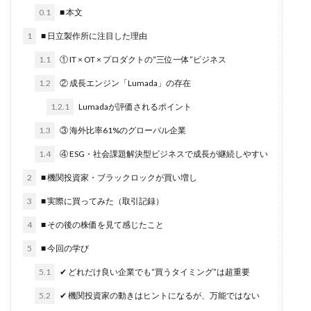
0.1
■ 本文
1
■ 日立製作所に注目した理由
1.1
① IT × OT × プロダクトの“三位一体”ビジネス
1.2
② 成長エンジン「Lumada」の存在
1.2.1
Lumadaが評価されるポイント
1.3
③ 海外比率61%のグローバル企業
1.4
④ ESG・社会課題解決型ビジネスで成長が継続しやすい
2
■ 機関投資家・ブラックロックが買い増し
3
■ 実際に買ってみた（取引記録）
4
■ その後の株価を見て感じたこと
5
■ 今回の学び
5.1
✔ どれだけ良い企業でも“買うタイミング”は超重要
5.2
✔ 機関投資家の動きはヒントになるが、万能ではない