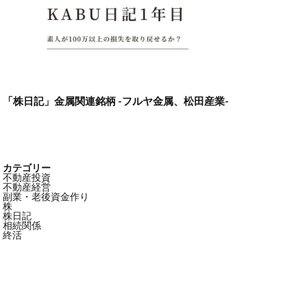
「株日記」金属関連銘柄 -フルヤ金属、松田産業-
カテゴリー
不動産投資
不動産経営
副業・老後資金作り
株
株日記
相続関係
終活