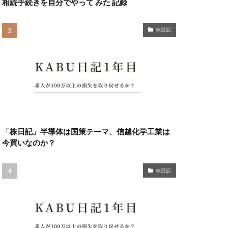
相続手続きを自分でやって みた 記録
株日記
「株日記」半導体は国策テーマ、信越化学工業は
今買いなのか？
株日記