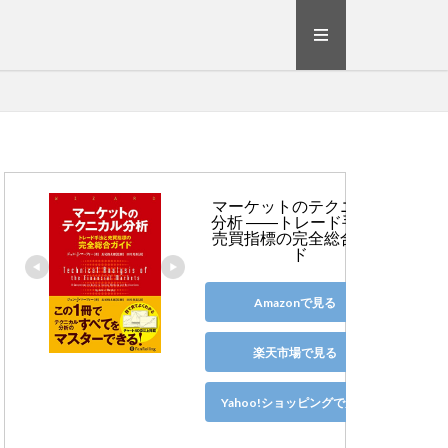
マーケットのテクニカル
分析 ――トレード手法と
売買指標の完全総合ガイ
ド
Amazonで見る
楽天市場で見る
Yahoo!ショッピングで見る