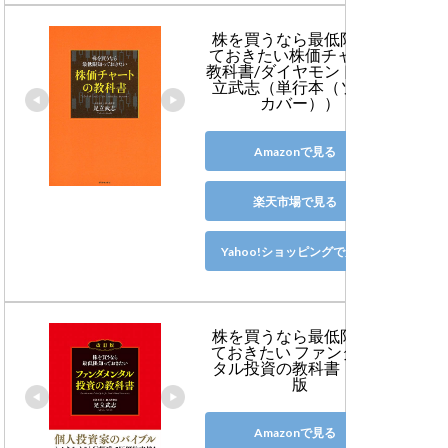
株を買うなら最低限知っ
ておきたい株価チャ-トの
教科書/ダイヤモンド社/足
立武志（単行本（ソフト
カバー））
Amazonで見る
楽天市場で見る
Yahoo!ショッピングで見る
株を買うなら最低限知っ
ておきたい ファンダメン
タル投資の教科書　改訂
版
Amazonで見る