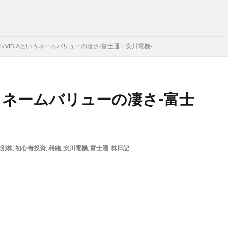
NVIDIAというネームバリューの凄さ-富士通・安川電機-
いうネームバリューの凄さ-富士
個別株
,
初心者投資
,
利確
,
安川電機
,
富士通
,
株日記