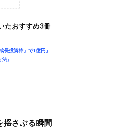
いたおすすめ3冊
「成長投資枠」で1億円』
方法』
断を揺さぶる瞬間