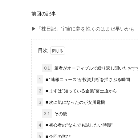
前回の記事
▶「株日記」宇宙に夢を抱くのはまだ早いかも
目次
0.1
筆者がオーディブルで繰り返し聞いたおす
1
■ “速報ニュース”が投資判断を揺さぶる瞬間
2
■ まずは“知っている企業”富士通から
3
■ 次に気になったのが安川電機
3.1
その後
4
■ 初心者の“なんでも試したい時期”
5
■ 今回の学び