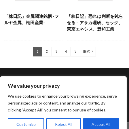
「株日記」金属関連銘柄 -フ
「株日記」恐れは判断を鈍ら
ルヤ金属、松田産業-
せる – アサカ理研、セック、
東京エネシス、豊和工業
1
2
3
4
5
Next
株日記
相続関係
副業・老後資金作り
終活
We value your privacy
老後資金作り
不動産経営
免責
プライバシーポリシー
プロフィール
お問合せ
We use cookies to enhance your browsing experience, serve
personalized ads or content, and analyze our traffic. By
© copyright 2024 ZAINOKOTO
clicking "Accept All", you consent to our use of cookies.
Customize
Reject All
Accept All