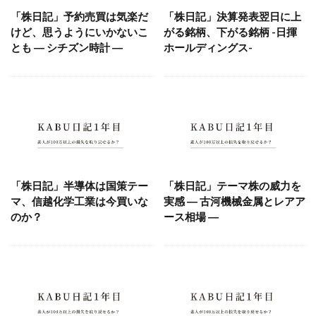
「株日記」予約売買は気楽だ
「株日記」決算発表翌日に上
けど、思うようにいかないこ
がる銘柄、下がる銘柄 -日揮
とも ― シチズン時計 ―
ホールディングス-
「株日記」半導体は国策テー
「株日記」テーマ株の威力を
マ、信越化学工業は今買いな
実感 ― 古河機械金属とレアア
のか？
ース相場 ―