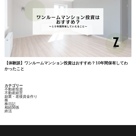
【体験談】ワンルームマンション投資はおすすめ？10年間保有してわ
かったこと
カテゴリー
不動産投資
不動産経営
副業・老後資金作り
株
株日記
相続関係
終活