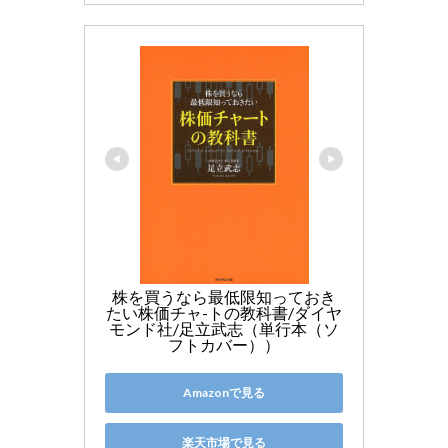
株を買うなら最低限知っておき
たい株価チャ-トの教科書/ダイヤ
モンド社/足立武志（単行本（ソ
フトカバー））
Amazonで見る
楽天市場で見る