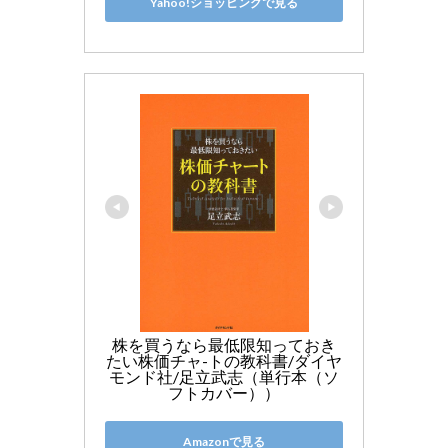
Yahoo!ショッピングで見る
株を買うなら最低限知っておき
たい株価チャ-トの教科書/ダイヤ
モンド社/足立武志（単行本（ソ
フトカバー））
Amazonで見る