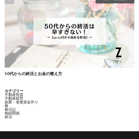
50代からの終活とお金の整え方
カテゴリー
不動産投資
不動産経営
副業・老後資金作り
株
株日記
相続関係
終活